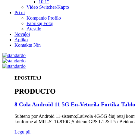
10.1″
Video Switcher/Kapto
Pri ni
Kompanio Profilo
Fabrikaj Fotoj
Atestilo
Novaĵoj
Apliko
Kontaktu Nin
EPOSTITAJ
PRODUCTO
8 Cola Android 11 5G En-Veturila Fortika Tabl
Subteno por Android 11-sistemo;Laŭvola 4G/5G ĉiuj retaj komun
konforme al MIL-STD-810G;Subtenu GPS L1 & L5 / Beidou / Gl
Legu pli