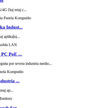
do
4G ĉiuj retaj c...
a Indust...
j aplikaĵoj...
 PC PoE ...
gnita por severa industria medio...
ustria ...
maj ap...
uch Scr...