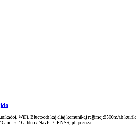
ojdo
ikadoj, WiFi, Bluetooth kaj aliaj komunikaj reĝimoj;8500mAh kuirilaro
onass / Galileo / NavIC / IRNSS, pli preciza...