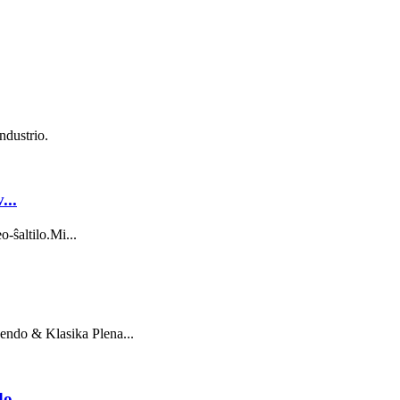
ndustrio.
...
-ŝaltilo.Mi...
endo & Klasika Plena...
do