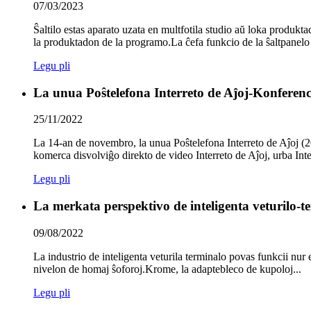
07/03/2023
Ŝaltilo estas aparato uzata en multfotila studio aŭ loka produkta
la produktadon de la programo.La ĉefa funkcio de la ŝaltpanelo
Legu pli
La unua Poŝtelefona Interreto de Aĵoj-Konferenco
25/11/2022
La 14-an de novembro, la unua Poŝtelefona Interreto de Aĵoj (2
komerca disvolviĝo direkto de video Interreto de Aĵoj, urba Inter
Legu pli
La merkata perspektivo de inteligenta veturilo-t
09/08/2022
La industrio de inteligenta veturila terminalo povas funkcii nur 
nivelon de homaj ŝoforoj.Krome, la adaptebleco de kupoloj...
Legu pli