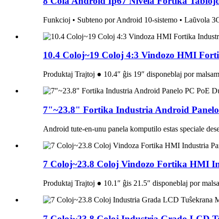
8 Cola Android Ip67 Nivela Fortika Tabloj
Funkcioj • Subteno por Android 10-sistemo • Laŭvola 3G/
10.4 Coloj~19 Coloj 4:3 Vindozo HMI Fortik
Produktaj Trajtoj ● 10.4″ ĝis 19″ disponeblaj por malsama
7"~23.8" Fortika Industria Android Panelo
Android tute-en-unu panela komputilo estas speciale dese
7 Coloj~23.8 Coloj Vindozo Fortika HMI Ind
Produktaj Trajtoj ● 10.1″ ĝis 21.5″ disponeblaj por malsa
7 Coloj~23.8 Coloj Industria Grado LCD To