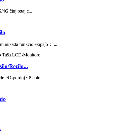
4G ĉiuj retaj c...
ilo
unikada funkcio ekipaĵo； ...
lo/Rezilo...
 I/O-pordoj.• 8 coloj...
jdo