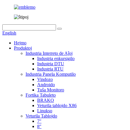
English
Hejmo
Produktoj
Industria Interreto de Aĵoj
Industria enkursigilo
Industria DTU
Industria RTU
Industria Panela Komputilo
Vindozo
Androido
Tuŝa Monitoro
Fortika Tabuleto
BRAKO
Veturila tablojdo X86
Linukso
Veturila Tablojdo
7″
8″