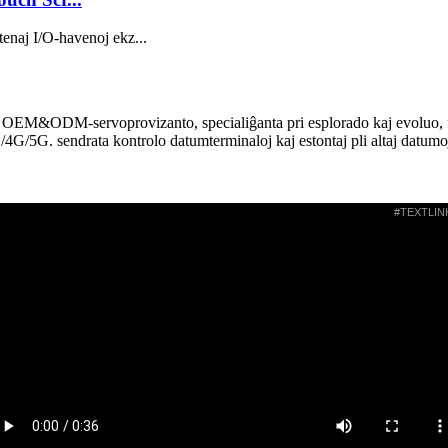
enaj I/O-havenoj ekz...
EM&ODM-servoprovizanto, specialiĝanta pri esplorado kaj evoluo, fabr
3G/4G/5G. sendrata kontrolo datumterminaloj kaj estontaj pli altaj datu
#TEXTLIN