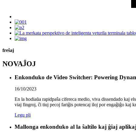
freŝaj
NOVAĴOJ
Enkonduko de Video Switcher: Powering Dynami
16/10/2023
En la hodiaŭa rapidpaŝa cifereca medio, viva dissendado kaj e
viaj fingroj, ĉi tiuj pecoj fariĝis potencaj iloj por engaĝiĝo kaj 
Legu pli
Mallonga enkonduko al la ŝaltilo kaj ĝiaj aplik