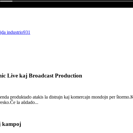
c Live kaj Broadcast Production
lsenda produktado atakis la distrajn kaj komercajn mondojn per ŝtormo.
kresko.Ĉe la aŭdado...
aj kampoj