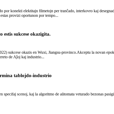
do por konekti elektitajn filmetojn per tranĉado, interkovro kaj desegnado
 estas provizi oportunon por tempo...
 estis sukcese okazigita.
022) sukcese okazis en Wuxi, Jiangsu-provinco.Akceptu la novan epokon 
reto de Aĵoj kaj industrio...
ermina tablojdo-industrio
en specifaj scenoj, kaj la algoritmo de aŭtomata veturado bezonas pasigi