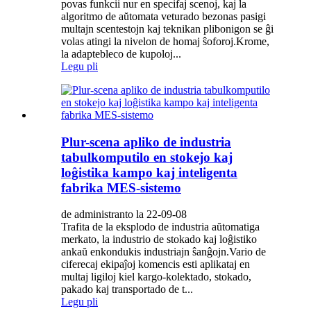
povas funkcii nur en specifaj scenoj, kaj la
algoritmo de aŭtomata veturado bezonas pasigi
multajn scentestojn kaj teknikan plibonigon se ĝi
volas atingi la nivelon de homaj ŝoforoj.Krome,
la adaptebleco de kupoloj...
Legu pli
Plur-scena apliko de industria
tabulkomputilo en stokejo kaj
loĝistika kampo kaj inteligenta
fabrika MES-sistemo
de administranto la 22-09-08
Trafita de la eksplodo de industria aŭtomatiga
merkato, la industrio de stokado kaj loĝistiko
ankaŭ enkondukis industriajn ŝanĝojn.Vario de
ciferecaj ekipaĵoj komencis esti aplikataj en
multaj ligiloj kiel kargo-kolektado, stokado,
pakado kaj transportado de t...
Legu pli