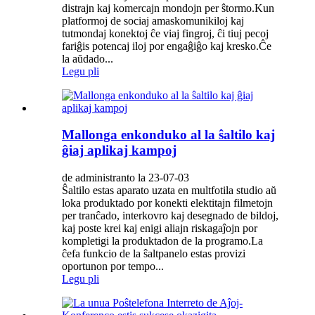
distrajn kaj komercajn mondojn per ŝtormo.Kun
platformoj de sociaj amaskomunikiloj kaj
tutmondaj konektoj ĉe viaj fingroj, ĉi tiuj pecoj
fariĝis potencaj iloj por engaĝiĝo kaj kresko.Ĉe
la aŭdado...
Legu pli
Mallonga enkonduko al la ŝaltilo kaj
ĝiaj aplikaj kampoj
de administranto la 23-07-03
Ŝaltilo estas aparato uzata en multfotila studio aŭ
loka produktado por konekti elektitajn filmetojn
per tranĉado, interkovro kaj desegnado de bildoj,
kaj poste krei kaj enigi aliajn riskagaĵojn por
kompletigi la produktadon de la programo.La
ĉefa funkcio de la ŝaltpanelo estas provizi
oportunon por tempo...
Legu pli