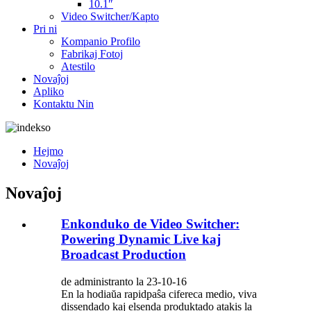
10.1″
Video Switcher/Kapto
Pri ni
Kompanio Profilo
Fabrikaj Fotoj
Atestilo
Novaĵoj
Apliko
Kontaktu Nin
Hejmo
Novaĵoj
Novaĵoj
Enkonduko de Video Switcher:
Powering Dynamic Live kaj
Broadcast Production
de administranto la 23-10-16
En la hodiaŭa rapidpaŝa cifereca medio, viva
dissendado kaj elsenda produktado atakis la