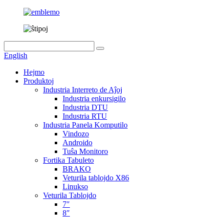
English
Hejmo
Produktoj
Industria Interreto de Aĵoj
Industria enkursigilo
Industria DTU
Industria RTU
Industria Panela Komputilo
Vindozo
Androido
Tuŝa Monitoro
Fortika Tabuleto
BRAKO
Veturila tablojdo X86
Linukso
Veturila Tablojdo
7″
8″