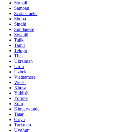
Somali
Samoan
Scots Gaelic
Shona
Sindhi
Sundanese
Swahili
Tajik
Tamil
Telugu
Thai
Ukrainian
Urdu
Uzbek
Vietnamese
Welsh
Xhosa
Yiddish
Yoruba
Zulu
Kinyarwanda
Tatar
Oriya
Turkmen
Uyghur