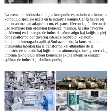
La esenco de industria tablojda komputilo estas industria kontrola
komputilo speciale uzata en la industria kampo.Ĉar ĝi havas pli
potencan median adapteblecon, ekspansieblecon kaj facilecon de
uzo kompare kun ordinaraj komercaj maŝinoj, ĝi estas favorata
de klientoj en la kampo de industria aŭtomatigo kaj fariĝis la plej
bona platformo por diversaj ciferecaj kontroloj kaj hom-
komputila interagado-aplikoj.Surbaze de tio, la konstruado de
inteligentaj fabrikoj kaj la transformo kaj altgradigo de la
industrio de stokado kaj loĝistiko en aŭtomatigo, inteligenteco kaj
informa teknologio ankaŭ komencas aktive integri la enigitan
aplikon de industriaj tabulkomputiloj.