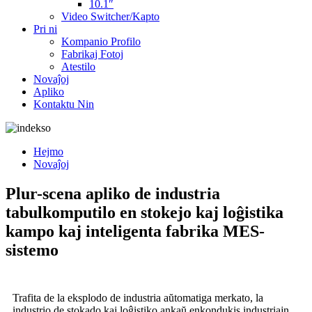
10.1″
Video Switcher/Kapto
Pri ni
Kompanio Profilo
Fabrikaj Fotoj
Atestilo
Novaĵoj
Apliko
Kontaktu Nin
Hejmo
Novaĵoj
Plur-scena apliko de industria
tabulkomputilo en stokejo kaj loĝistika
kampo kaj inteligenta fabrika MES-
sistemo
Trafita de la eksplodo de industria aŭtomatiga merkato, la
industrio de stokado kaj loĝistiko ankaŭ enkondukis industriajn