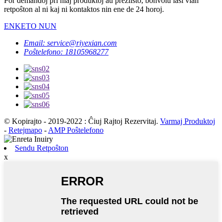
Por demandoj pri niaj produktoj aŭ prezlisto, bonvolu lasi vian
retpoŝton al ni kaj ni kontaktos nin ene de 24 horoj.
ENKETO NUN
Email: service@riyexian.com
Poŝtelefono: 18105968277
© Kopirajto - 2019-2022 : Ĉiuj Rajtoj Rezervitaj.
Varmaj Produktoj
-
Retejmapo
-
AMP Poŝtelefono
Sendu Retpoŝton
x