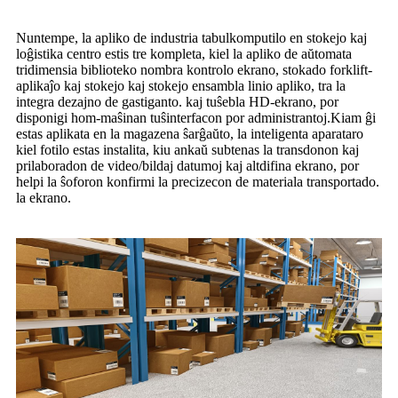
Nuntempe, la apliko de industria tabulkomputilo en stokejo kaj
loĝistika centro estis tre kompleta, kiel la apliko de aŭtomata
tridimensia biblioteko nombra kontrolo ekrano, stokado forklift-
aplikaĵo kaj stokejo kaj stokejo ensambla linio apliko, tra la
integra dezajno de gastiganto. kaj tuŝebla HD-ekrano, por
disponigi hom-maŝinan tuŝinterfacon por administrantoj.Kiam ĝi
estas aplikata en la magazena ŝarĝaŭto, la inteligenta aparataro
kiel fotilo estas instalita, kiu ankaŭ subtenas la transdonon kaj
prilaboradon de video/bildaj datumoj kaj altdifina ekrano, por
helpi la ŝoforon konfirmi la precizecon de materiala transportado.
la ekrano.