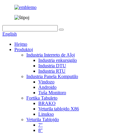
English
Hejmo
Produktoj
Industria Interreto de Aĵoj
Industria enkursigilo
Industria DTU
Industria RTU
Industria Panela Komputilo
Vindozo
Androido
Tuŝa Monitoro
Fortika Tabuleto
BRAKO
Veturila tablojdo X86
Linukso
Veturila Tablojdo
7″
8″