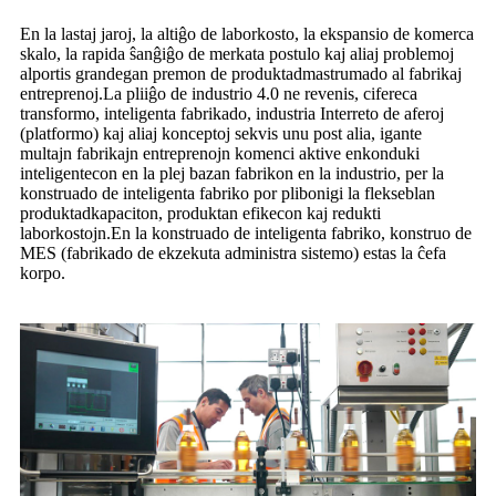
En la lastaj jaroj, la altiĝo de laborkosto, la ekspansio de komerca
skalo, la rapida ŝanĝiĝo de merkata postulo kaj aliaj problemoj
alportis grandegan premon de produktadmastrumado al fabrikaj
entreprenoj.La pliiĝo de industrio 4.0 ne revenis, cifereca
transformo, inteligenta fabrikado, industria Interreto de aferoj
(platformo) kaj aliaj konceptoj sekvis unu post alia, igante
multajn fabrikajn entreprenojn komenci aktive enkonduki
inteligentecon en la plej bazan fabrikon en la industrio, per la
konstruado de inteligenta fabriko por plibonigi la flekseblan
produktadkapaciton, produktan efikecon kaj redukti
laborkostojn.En la konstruado de inteligenta fabriko, konstruo de
MES (fabrikado de ekzekuta administra sistemo) estas la ĉefa
korpo.